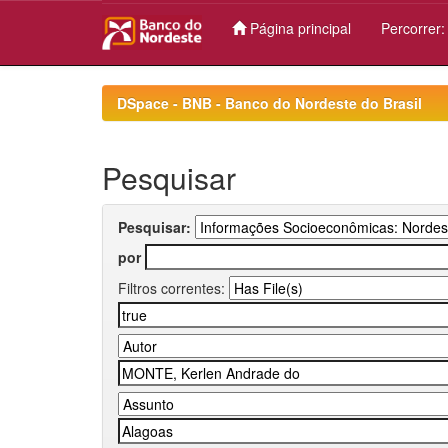
Página principal
Percorrer
Skip
navigation
DSpace - BNB - Banco do Nordeste do Brasil
Pesquisar
Pesquisar:
por
Filtros correntes: