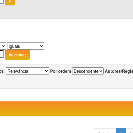
or:
Por ordem
Autores/Regi