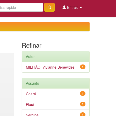
Entrar:
Refinar
Autor
MILITÃO, Vivianne Benevides
1
Assunto
Ceará
1
Piauí
1
Sergipe
1