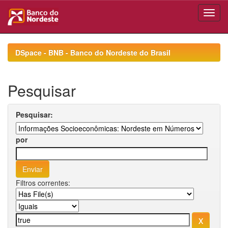
Skip
navigation
DSpace - BNB - Banco do Nordeste do Brasil
Pesquisar
Pesquisar:
por
Filtros correntes: