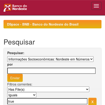
Skip
navigation
DSpace - BNB - Banco do Nordeste do Brasil
Pesquisar
Pesquisar:
por
Filtros correntes: