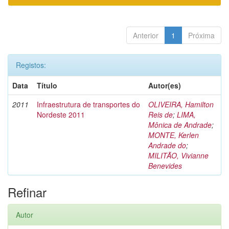
Anterior
1
Próxima
Registos:
Data
Título
Autor(es)
2011
Infraestrutura de transportes do
OLIVEIRA, Hamilton
Nordeste 2011
Reis de
;
LIMA,
Mônica de Andrade
;
MONTE, Kerlen
Andrade do
;
MILITÃO, Vivianne
Benevides
Refinar
Autor