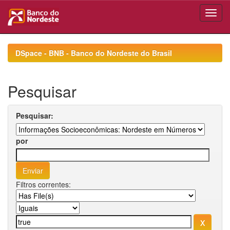
Skip
navigation
DSpace - BNB - Banco do Nordeste do Brasil
Pesquisar
Pesquisar:
por
Filtros correntes: