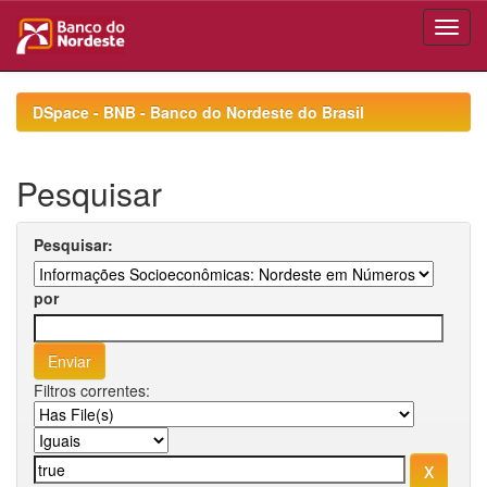
Skip
navigation
DSpace - BNB - Banco do Nordeste do Brasil
Pesquisar
Pesquisar:
por
Filtros correntes: