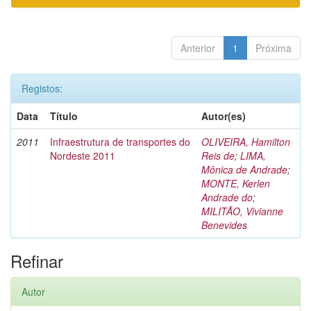
Anterior
1
Próxima
Registos:
Data
Título
Autor(es)
2011
Infraestrutura de transportes do
OLIVEIRA, Hamilton
Nordeste 2011
Reis de
;
LIMA,
Mônica de Andrade
;
MONTE, Kerlen
Andrade do
;
MILITÃO, Vivianne
Benevides
Refinar
Autor