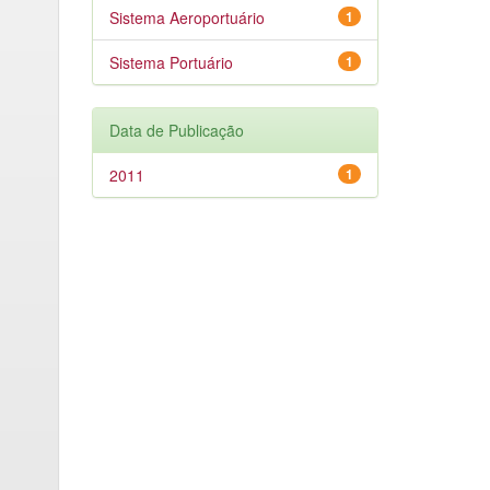
Sistema Aeroportuário
1
Sistema Portuário
1
Data de Publicação
2011
1