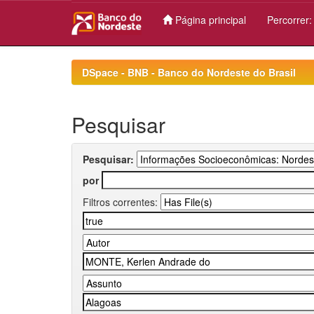
Página principal
Percorrer
Skip
navigation
DSpace - BNB - Banco do Nordeste do Brasil
Pesquisar
Pesquisar:
por
Filtros correntes: