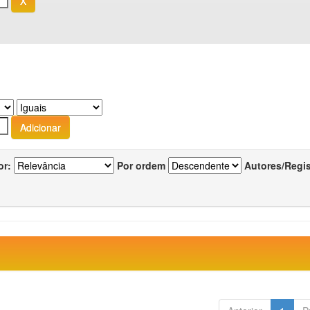
or:
Por ordem
Autores/Regi