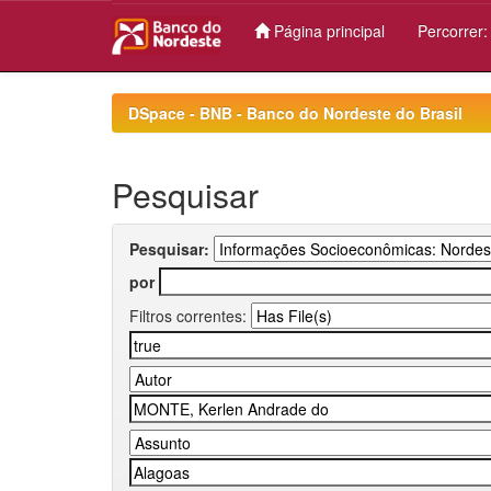
Página principal
Percorrer
Skip
navigation
DSpace - BNB - Banco do Nordeste do Brasil
Pesquisar
Pesquisar:
por
Filtros correntes: