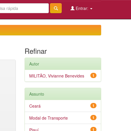
Entrar:
Refinar
Autor
MILITÃO, Vivianne Benevides
1
Assunto
Ceará
1
Modal de Transporte
1
Piauí
1