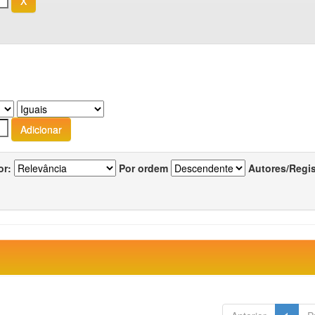
or:
Por ordem
Autores/Regi