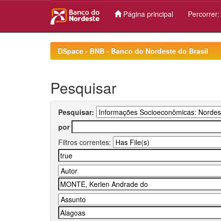
Página principal
Percorrer
Skip
navigation
DSpace - BNB - Banco do Nordeste do Brasil
Pesquisar
Pesquisar:
por
Filtros correntes: