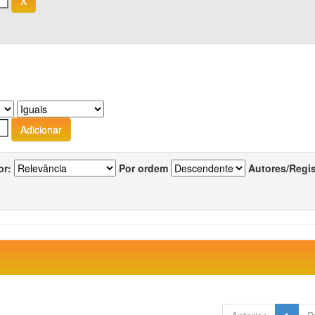
or:
Por ordem
Autores/Regi