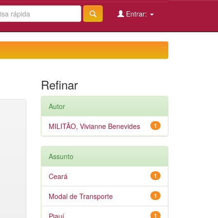
Entrar:
Refinar
Autor
MILITÃO, Vivianne Benevides
1
Assunto
Ceará
1
Modal de Transporte
1
Piauí
1