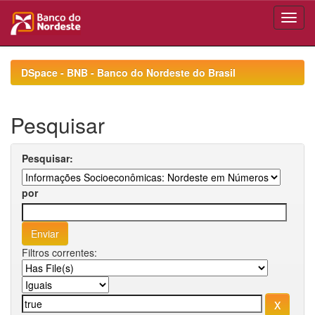
Skip
navigation
DSpace - BNB - Banco do Nordeste do Brasil
Pesquisar
Pesquisar:
por
Filtros correntes: