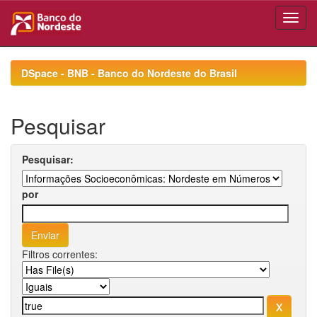
Skip
navigation
DSpace - BNB - Banco do Nordeste do Brasil
Pesquisar
Pesquisar:
por
Filtros correntes: