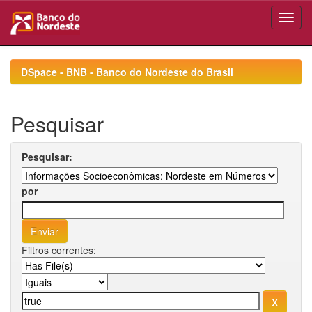
Skip
navigation
DSpace - BNB - Banco do Nordeste do Brasil
Pesquisar
Pesquisar:
por
Filtros correntes: