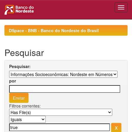
Skip
navigation
DSpace - BNB - Banco do Nordeste do Brasil
Pesquisar
Pesquisar:
por
Filtros correntes: