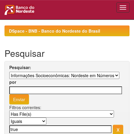
Skip
navigation
DSpace - BNB - Banco do Nordeste do Brasil
Pesquisar
Pesquisar:
por
Filtros correntes: