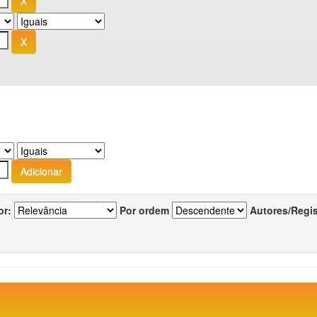
or:
Por ordem
Autores/Regi