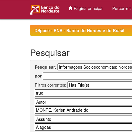
Página principal
Percorrer
Skip
navigation
DSpace - BNB - Banco do Nordeste do Brasil
Pesquisar
Pesquisar:
por
Filtros correntes: