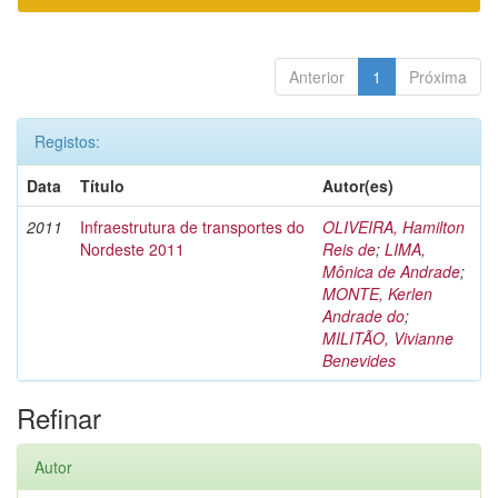
Anterior
1
Próxima
Registos:
Data
Título
Autor(es)
2011
Infraestrutura de transportes do
OLIVEIRA, Hamilton
Nordeste 2011
Reis de
;
LIMA,
Mônica de Andrade
;
MONTE, Kerlen
Andrade do
;
MILITÃO, Vivianne
Benevides
Refinar
Autor