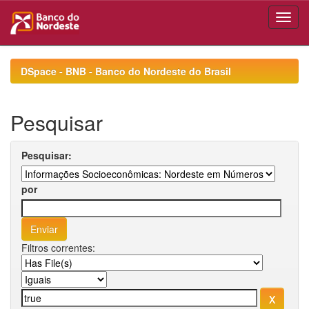
Skip
navigation
DSpace - BNB - Banco do Nordeste do Brasil
Pesquisar
Pesquisar:
por
Filtros correntes: