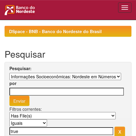
Skip
navigation
DSpace - BNB - Banco do Nordeste do Brasil
Pesquisar
Pesquisar:
por
Filtros correntes: