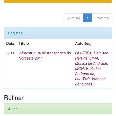
Anterior
1
Próxima
Registos:
Data
Título
Autor(es)
2011
Infraestrutura de transportes do
OLIVEIRA, Hamilton
Nordeste 2011
Reis de
;
LIMA,
Mônica de Andrade
;
MONTE, Kerlen
Andrade do
;
MILITÃO, Vivianne
Benevides
Refinar
Autor