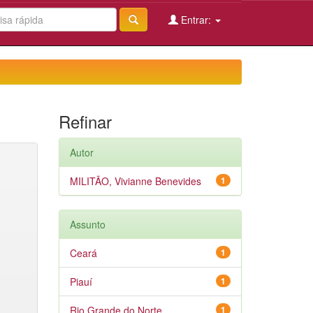
Entrar:
Refinar
Autor
MILITÃO, Vivianne Benevides
1
Assunto
Ceará
1
Piauí
1
Rio Grande do Norte
1