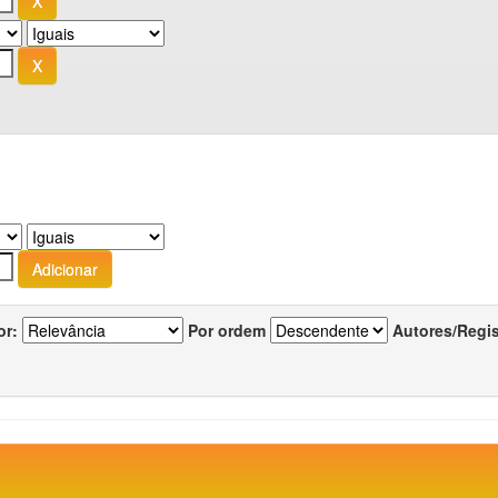
or:
Por ordem
Autores/Regi