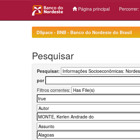
Página principal
Percorrer
Skip
navigation
DSpace - BNB - Banco do Nordeste do Brasil
Pesquisar
Pesquisar:
por
Filtros correntes: