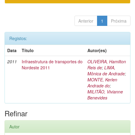
Anterior
1
Próxima
Registos:
Data
Título
Autor(es)
2011
Infraestrutura de transportes do
OLIVEIRA, Hamilton
Nordeste 2011
Reis de
;
LIMA,
Mônica de Andrade
;
MONTE, Kerlen
Andrade do
;
MILITÃO, Vivianne
Benevides
Refinar
Autor