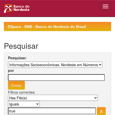
Skip
navigation
DSpace - BNB - Banco do Nordeste do Brasil
Pesquisar
Pesquisar:
por
Filtros correntes: