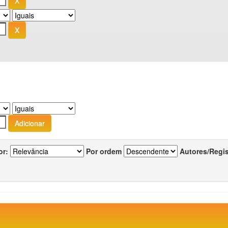
or:
Por ordem
Autores/Regi