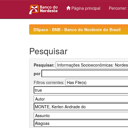
Página principal
Percorrer
Skip
navigation
DSpace - BNB - Banco do Nordeste do Brasil
Pesquisar
Pesquisar:
por
Filtros correntes: