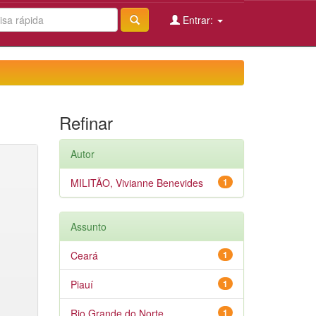
Entrar:
Refinar
Autor
MILITÃO, Vivianne Benevides
1
Assunto
Ceará
1
Piauí
1
Rio Grande do Norte
1