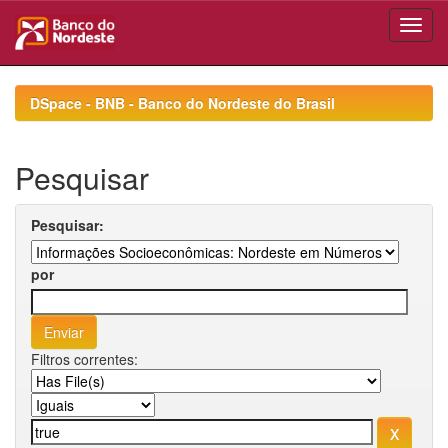
Skip
navigation
DSpace - BNB - Banco do Nordeste do Brasil
Pesquisar
Pesquisar:
por
Filtros correntes: