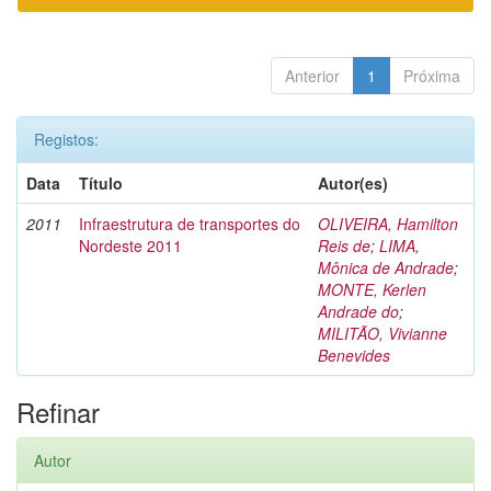
Anterior
1
Próxima
Registos:
Data
Título
Autor(es)
2011
Infraestrutura de transportes do
OLIVEIRA, Hamilton
Nordeste 2011
Reis de
;
LIMA,
Mônica de Andrade
;
MONTE, Kerlen
Andrade do
;
MILITÃO, Vivianne
Benevides
Refinar
Autor