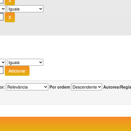
or:
Por ordem
Autores/Regi