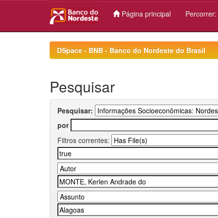
Página principal
Percorrer
Skip
navigation
DSpace - BNB - Banco do Nordeste do Brasil
Pesquisar
Pesquisar:
por
Filtros correntes: