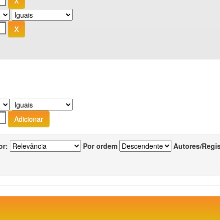
or:
Por ordem
Autores/Regi