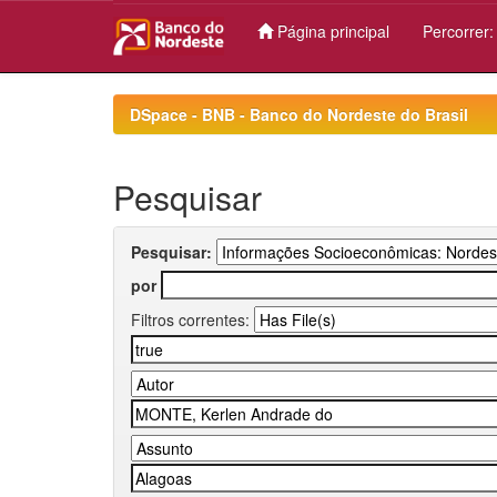
Página principal
Percorrer
Skip
navigation
DSpace - BNB - Banco do Nordeste do Brasil
Pesquisar
Pesquisar:
por
Filtros correntes: