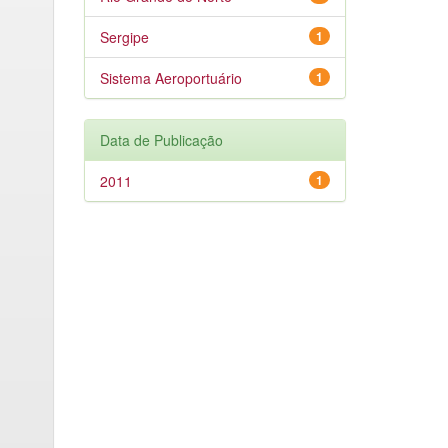
Sergipe
1
Sistema Aeroportuário
1
Data de Publicação
2011
1