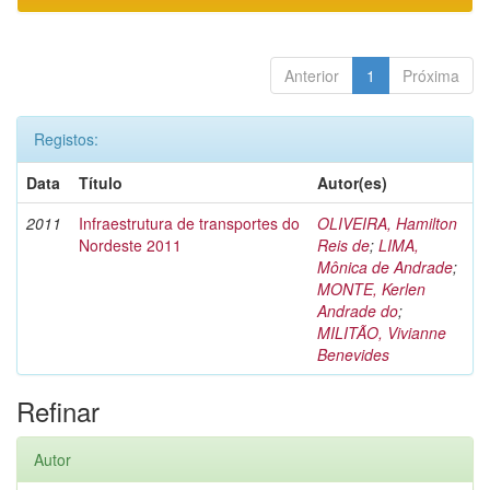
Anterior
1
Próxima
Registos:
Data
Título
Autor(es)
2011
Infraestrutura de transportes do
OLIVEIRA, Hamilton
Nordeste 2011
Reis de
;
LIMA,
Mônica de Andrade
;
MONTE, Kerlen
Andrade do
;
MILITÃO, Vivianne
Benevides
Refinar
Autor