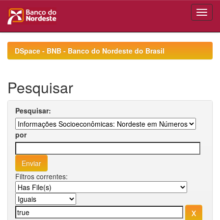
Skip
navigation
DSpace - BNB - Banco do Nordeste do Brasil
Pesquisar
Pesquisar:
por
Filtros correntes: