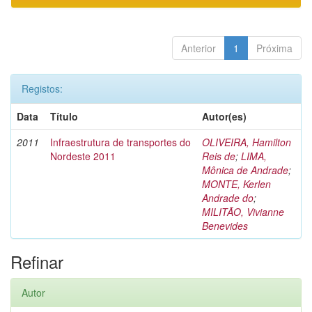
Anterior
1
Próxima
Registos:
Data
Título
Autor(es)
2011
Infraestrutura de transportes do
OLIVEIRA, Hamilton
Nordeste 2011
Reis de
;
LIMA,
Mônica de Andrade
;
MONTE, Kerlen
Andrade do
;
MILITÃO, Vivianne
Benevides
Refinar
Autor