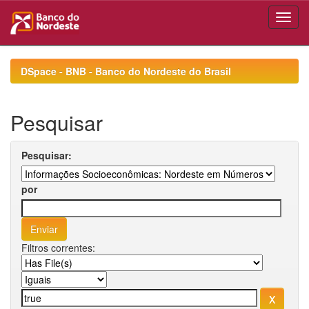
Skip
navigation
DSpace - BNB - Banco do Nordeste do Brasil
Pesquisar
Pesquisar:
por
Filtros correntes: