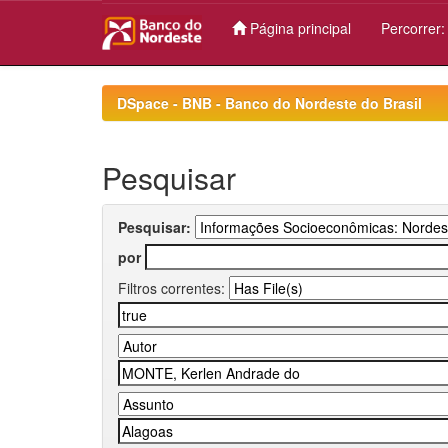
Página principal
Percorrer
Skip
navigation
DSpace - BNB - Banco do Nordeste do Brasil
Pesquisar
Pesquisar:
por
Filtros correntes: