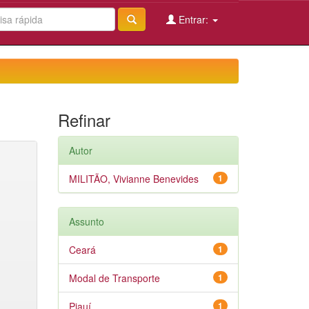
Entrar:
Refinar
Autor
MILITÃO, Vivianne Benevides
1
Assunto
Ceará
1
Modal de Transporte
1
Piauí
1