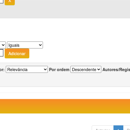
or:
Por ordem
Autores/Regi