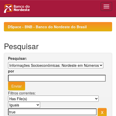
Skip
navigation
DSpace - BNB - Banco do Nordeste do Brasil
Pesquisar
Pesquisar:
por
Filtros correntes: