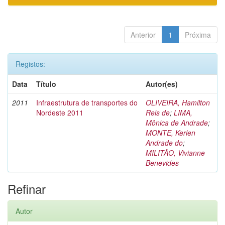
Anterior
1
Próxima
Registos:
Data
Título
Autor(es)
2011
Infraestrutura de transportes do
OLIVEIRA, Hamilton
Nordeste 2011
Reis de
;
LIMA,
Mônica de Andrade
;
MONTE, Kerlen
Andrade do
;
MILITÃO, Vivianne
Benevides
Refinar
Autor