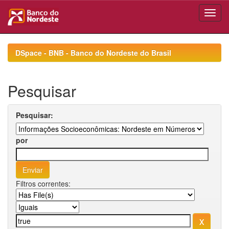
Skip
navigation
DSpace - BNB - Banco do Nordeste do Brasil
Pesquisar
Pesquisar:
por
Filtros correntes: