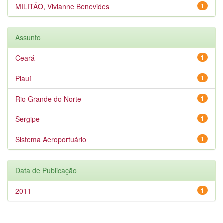
MILITÃO, Vivianne Benevides
1
Assunto
Ceará
1
Piauí
1
Rio Grande do Norte
1
Sergipe
1
Sistema Aeroportuário
1
Data de Publicação
2011
1