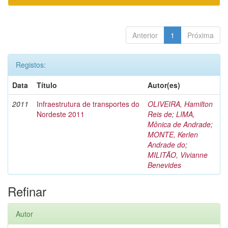
Anterior
1
Próxima
Registos:
Data
Título
Autor(es)
2011
Infraestrutura de transportes do
OLIVEIRA, Hamilton
Nordeste 2011
Reis de
;
LIMA,
Mônica de Andrade
;
MONTE, Kerlen
Andrade do
;
MILITÃO, Vivianne
Benevides
Refinar
Autor