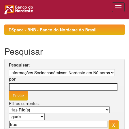
Skip
navigation
DSpace - BNB - Banco do Nordeste do Brasil
Pesquisar
Pesquisar:
por
Filtros correntes: