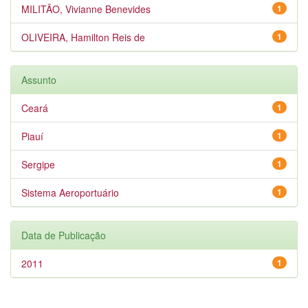
MILITÃO, Vivianne Benevides
1
OLIVEIRA, Hamilton Reis de
1
Assunto
Ceará
1
Piauí
1
Sergipe
1
Sistema Aeroportuário
1
Data de Publicação
2011
1