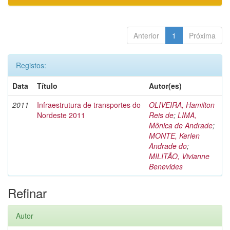
Anterior
1
Próxima
Registos:
Data
Título
Autor(es)
2011
Infraestrutura de transportes do
OLIVEIRA, Hamilton
Nordeste 2011
Reis de
;
LIMA,
Mônica de Andrade
;
MONTE, Kerlen
Andrade do
;
MILITÃO, Vivianne
Benevides
Refinar
Autor