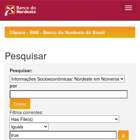
Skip
navigation
DSpace - BNB - Banco do Nordeste do Brasil
Pesquisar
Pesquisar:
por
Filtros correntes: