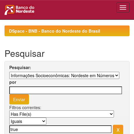
Skip
navigation
DSpace - BNB - Banco do Nordeste do Brasil
Pesquisar
Pesquisar:
por
Filtros correntes: