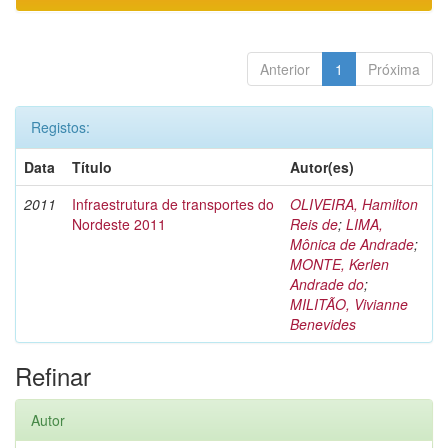
Anterior
1
Próxima
Registos:
Data
Título
Autor(es)
2011
Infraestrutura de transportes do
OLIVEIRA, Hamilton
Nordeste 2011
Reis de
;
LIMA,
Mônica de Andrade
;
MONTE, Kerlen
Andrade do
;
MILITÃO, Vivianne
Benevides
Refinar
Autor