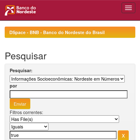
Skip
navigation
DSpace - BNB - Banco do Nordeste do Brasil
Pesquisar
Pesquisar:
por
Filtros correntes: