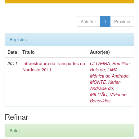
Anterior
1
Próxima
Registos:
Data
Título
Autor(es)
2011
Infraestrutura de transportes do
OLIVEIRA, Hamilton
Nordeste 2011
Reis de
;
LIMA,
Mônica de Andrade
;
MONTE, Kerlen
Andrade do
;
MILITÃO, Vivianne
Benevides
Refinar
Autor