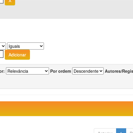
or:
Por ordem
Autores/Regi