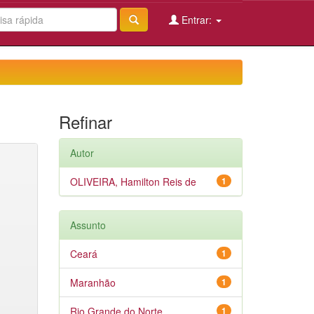
Entrar:
Refinar
Autor
OLIVEIRA, Hamilton Reis de
1
Assunto
Ceará
1
Maranhão
1
Rio Grande do Norte
1