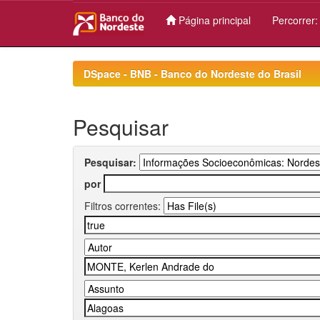
Página principal
Percorrer
Skip
navigation
DSpace - BNB - Banco do Nordeste do Brasil
Pesquisar
Pesquisar:
por
Filtros correntes: