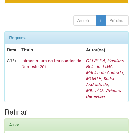
Anterior
1
Próxima
Registos:
Data
Título
Autor(es)
2011
Infraestrutura de transportes do
OLIVEIRA, Hamilton
Nordeste 2011
Reis de
;
LIMA,
Mônica de Andrade
;
MONTE, Kerlen
Andrade do
;
MILITÃO, Vivianne
Benevides
Refinar
Autor