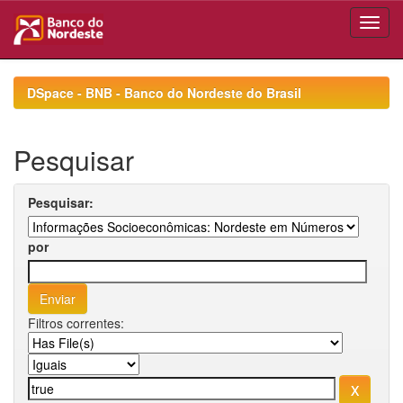
Skip
navigation
DSpace - BNB - Banco do Nordeste do Brasil
Pesquisar
Pesquisar:
por
Filtros correntes: