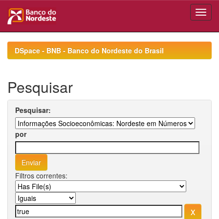
Skip
navigation
DSpace - BNB - Banco do Nordeste do Brasil
Pesquisar
Pesquisar:
por
Filtros correntes: