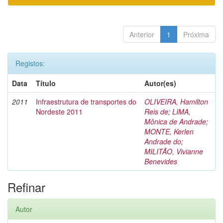
Anterior
1
Próxima
Registos:
Data
Título
Autor(es)
2011
Infraestrutura de transportes do
OLIVEIRA, Hamilton
Nordeste 2011
Reis de
;
LIMA,
Mônica de Andrade
;
MONTE, Kerlen
Andrade do
;
MILITÃO, Vivianne
Benevides
Refinar
Autor