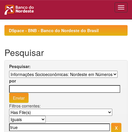
Skip
navigation
DSpace - BNB - Banco do Nordeste do Brasil
Pesquisar
Pesquisar:
por
Filtros correntes: