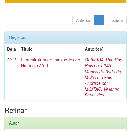
Anterior
1
Próxima
Registos:
Data
Título
Autor(es)
2011
Infraestrutura de transportes do
OLIVEIRA, Hamilton
Nordeste 2011
Reis de
;
LIMA,
Mônica de Andrade
;
MONTE, Kerlen
Andrade do
;
MILITÃO, Vivianne
Benevides
Refinar
Autor