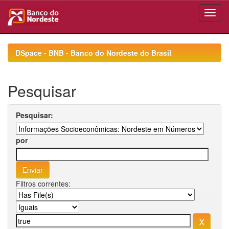
Skip
navigation
DSpace - BNB - Banco do Nordeste do Brasil
Pesquisar
Pesquisar:
por
Filtros correntes: