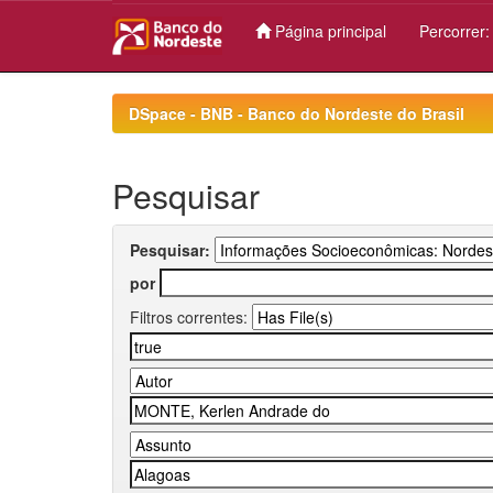
Página principal
Percorrer
Skip
navigation
DSpace - BNB - Banco do Nordeste do Brasil
Pesquisar
Pesquisar:
por
Filtros correntes: