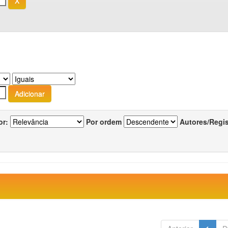
or:
Por ordem
Autores/Regi