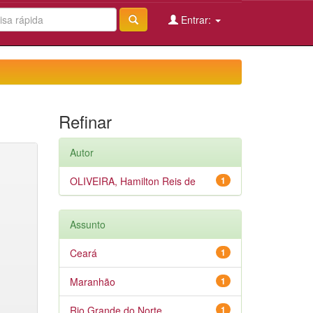
Entrar:
Refinar
Autor
OLIVEIRA, Hamilton Reis de
1
Assunto
Ceará
1
Maranhão
1
Rio Grande do Norte
1