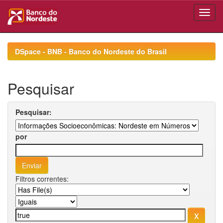
Skip
navigation
DSpace - BNB - Banco do Nordeste do Brasil
Pesquisar
Pesquisar:
por
Filtros correntes: