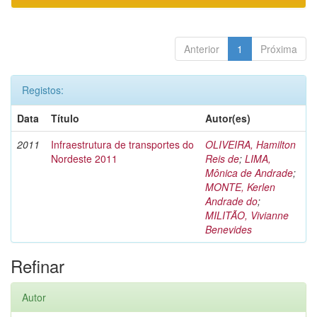
Anterior
1
Próxima
Registos:
Data
Título
Autor(es)
2011
Infraestrutura de transportes do
OLIVEIRA, Hamilton
Nordeste 2011
Reis de
;
LIMA,
Mônica de Andrade
;
MONTE, Kerlen
Andrade do
;
MILITÃO, Vivianne
Benevides
Refinar
Autor