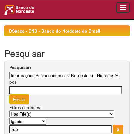
Skip
navigation
DSpace - BNB - Banco do Nordeste do Brasil
Pesquisar
Pesquisar:
por
Filtros correntes: