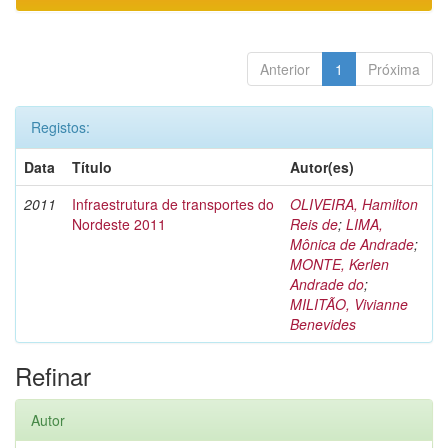
Anterior
1
Próxima
Registos:
Data
Título
Autor(es)
2011
Infraestrutura de transportes do
OLIVEIRA, Hamilton
Nordeste 2011
Reis de
;
LIMA,
Mônica de Andrade
;
MONTE, Kerlen
Andrade do
;
MILITÃO, Vivianne
Benevides
Refinar
Autor