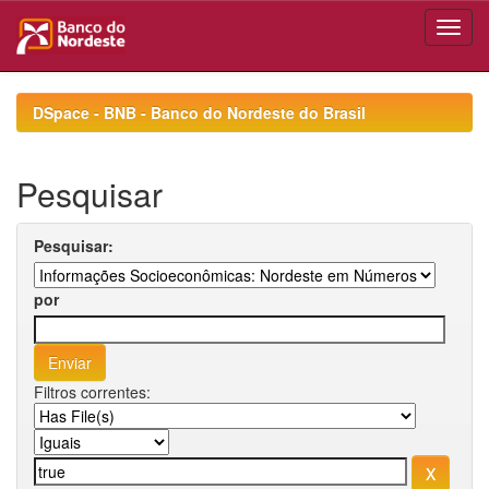
Skip
navigation
DSpace - BNB - Banco do Nordeste do Brasil
Pesquisar
Pesquisar:
por
Filtros correntes: