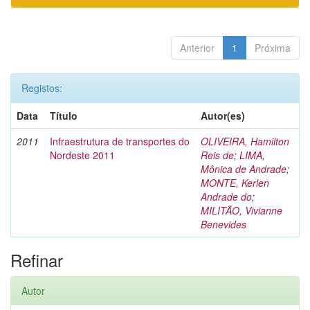
Anterior
1
Próxima
Registos:
Data
Título
Autor(es)
2011
Infraestrutura de transportes do
OLIVEIRA, Hamilton
Nordeste 2011
Reis de
;
LIMA,
Mônica de Andrade
;
MONTE, Kerlen
Andrade do
;
MILITÃO, Vivianne
Benevides
Refinar
Autor