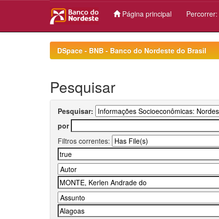
Página principal
Percorrer
Skip
navigation
DSpace - BNB - Banco do Nordeste do Brasil
Pesquisar
Pesquisar:
por
Filtros correntes: