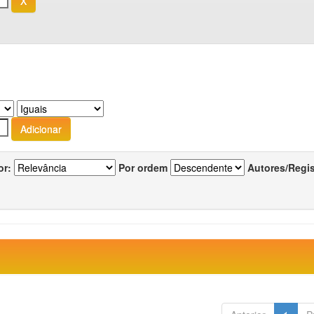
or:
Por ordem
Autores/Regi