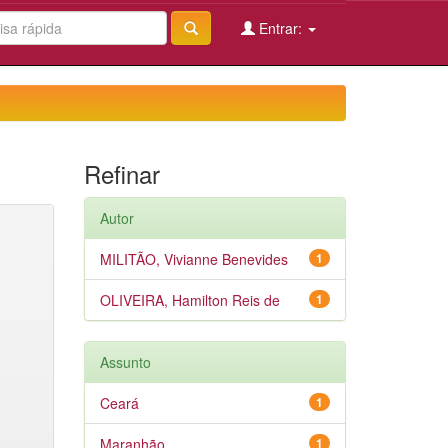
Entrar:
Refinar
Autor
MILITÃO, Vivianne Benevides
1
OLIVEIRA, Hamilton Reis de
1
Assunto
Ceará
1
Maranhão
1