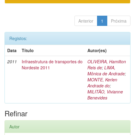
Anterior
1
Próxima
Registos:
Data
Título
Autor(es)
2011
Infraestrutura de transportes do
OLIVEIRA, Hamilton
Nordeste 2011
Reis de
;
LIMA,
Mônica de Andrade
;
MONTE, Kerlen
Andrade do
;
MILITÃO, Vivianne
Benevides
Refinar
Autor