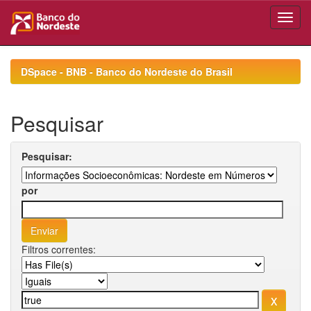
Skip
navigation
DSpace - BNB - Banco do Nordeste do Brasil
Pesquisar
Pesquisar:
por
Filtros correntes: