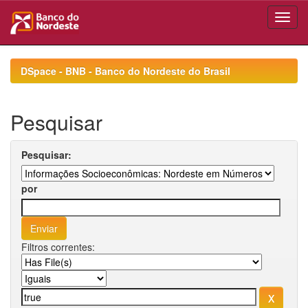
Skip
navigation
DSpace - BNB - Banco do Nordeste do Brasil
Pesquisar
Pesquisar:
por
Filtros correntes: