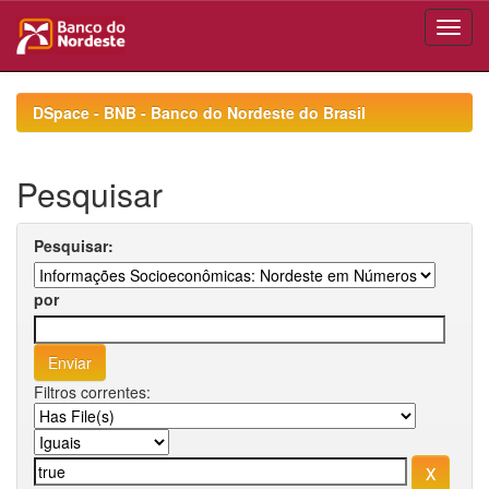
Skip
navigation
DSpace - BNB - Banco do Nordeste do Brasil
Pesquisar
Pesquisar:
por
Filtros correntes: