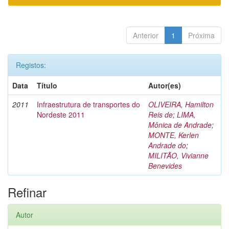
Anterior
1
Próxima
Registos:
Data
Título
Autor(es)
2011
Infraestrutura de transportes do
OLIVEIRA, Hamilton
Nordeste 2011
Reis de
;
LIMA,
Mônica de Andrade
;
MONTE, Kerlen
Andrade do
;
MILITÃO, Vivianne
Benevides
Refinar
Autor