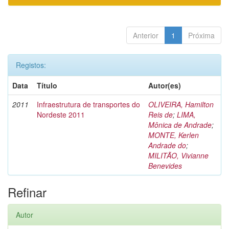
Anterior
1
Próxima
Registos:
Data
Título
Autor(es)
2011
Infraestrutura de transportes do
OLIVEIRA, Hamilton
Nordeste 2011
Reis de
;
LIMA,
Mônica de Andrade
;
MONTE, Kerlen
Andrade do
;
MILITÃO, Vivianne
Benevides
Refinar
Autor