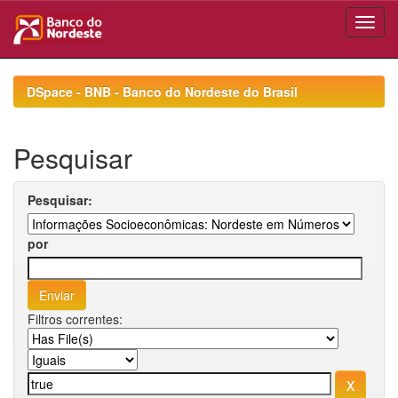
Skip
navigation
DSpace - BNB - Banco do Nordeste do Brasil
Pesquisar
Pesquisar:
por
Filtros correntes: