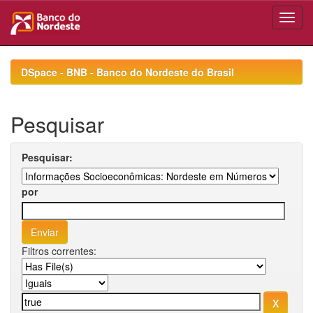
Skip
navigation
DSpace - BNB - Banco do Nordeste do Brasil
Pesquisar
Pesquisar:
por
Filtros correntes: