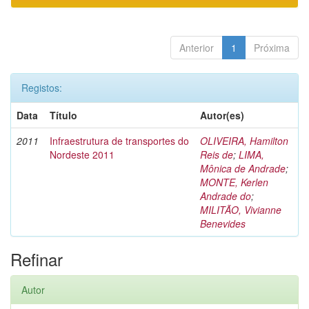
Anterior
1
Próxima
Registos:
Data
Título
Autor(es)
2011
Infraestrutura de transportes do
OLIVEIRA, Hamilton
Nordeste 2011
Reis de
;
LIMA,
Mônica de Andrade
;
MONTE, Kerlen
Andrade do
;
MILITÃO, Vivianne
Benevides
Refinar
Autor