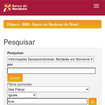
Skip
navigation
DSpace - BNB - Banco do Nordeste do Brasil
Pesquisar
Pesquisar:
por
Filtros correntes: