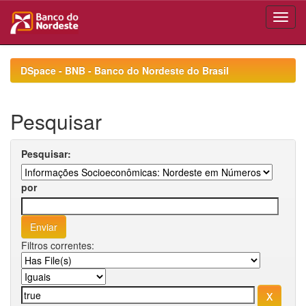
Skip
navigation
DSpace - BNB - Banco do Nordeste do Brasil
Pesquisar
Pesquisar:
por
Filtros correntes: