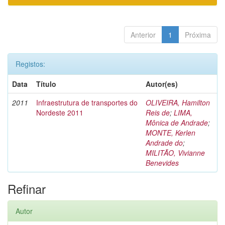
Anterior
1
Próxima
Registos:
Data
Título
Autor(es)
2011
Infraestrutura de transportes do
OLIVEIRA, Hamilton
Nordeste 2011
Reis de
;
LIMA,
Mônica de Andrade
;
MONTE, Kerlen
Andrade do
;
MILITÃO, Vivianne
Benevides
Refinar
Autor