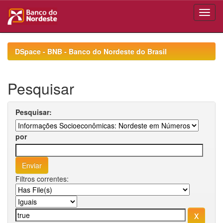
Skip
navigation
DSpace - BNB - Banco do Nordeste do Brasil
Pesquisar
Pesquisar:
por
Filtros correntes: