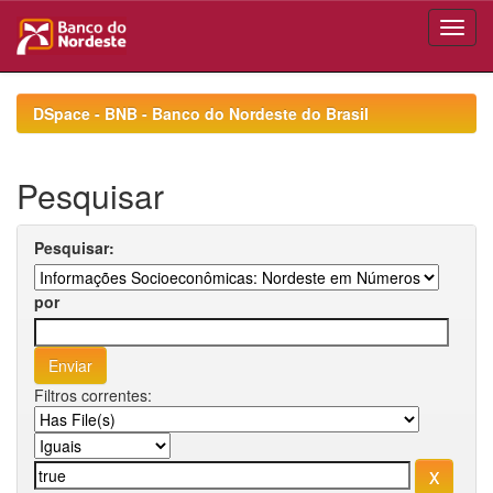
Skip
navigation
DSpace - BNB - Banco do Nordeste do Brasil
Pesquisar
Pesquisar:
por
Filtros correntes: